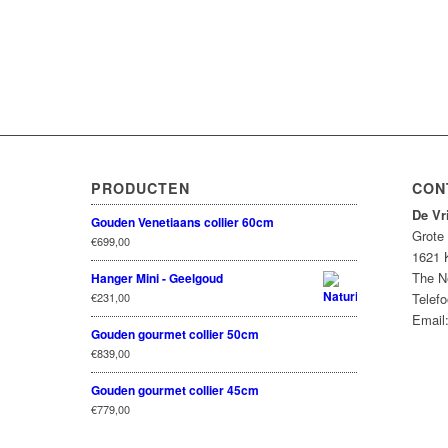
PRODUCTEN
CON
De Vr
Gouden Venetiaans collier 60cm
Grote
€
699,00
1621 
The N
Hanger Mini - Geelgoud
€
231,00
Telefo
Email
Gouden gourmet collier 50cm
€
839,00
Gouden gourmet collier 45cm
€
779,00