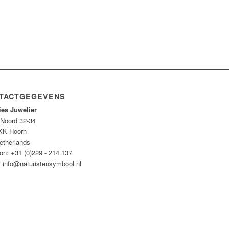
TACTGEGEVENS
ies Juwelier
 Noord 32-34
KK Hoorn
etherlands
on: +31 (0)229 - 214 137
: info@naturistensymbool.nl