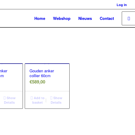
Log in
Home
Webshop
Nieuws
Contact
nker
Gouden anker
0cm
collier 60cm
€
589,00
Show
Add to
Show
Details
basket
Details