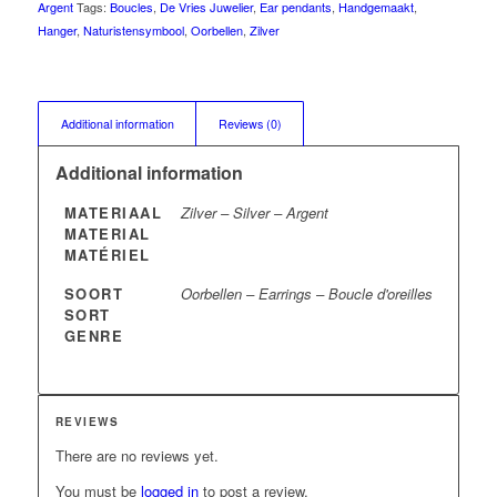
Argent
Tags:
Boucles
,
De Vries Juwelier
,
Ear pendants
,
Handgemaakt
,
Hanger
,
Naturistensymbool
,
Oorbellen
,
Zilver
Additional information
Reviews (0)
Additional information
MATERIAAL
Zilver – Silver – Argent
MATERIAL
MATÉRIEL
SOORT
Oorbellen – Earrings – Boucle d'oreilles
SORT
GENRE
REVIEWS
There are no reviews yet.
You must be
logged in
to post a review.