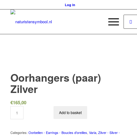
Log in
Oorhangers (paar)
Zilver
€
165,00
Add to basket
Categories:
Oorbellen - Earrings - Boucles d'oreilles
,
Varia
,
Zilver - Silver -