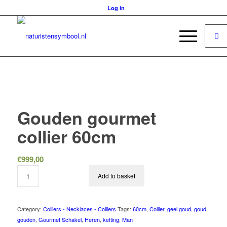
Log in
Gouden gourmet
collier 60cm
€
999,00
Add to basket
Category:
Colliers - Necklaces - Colliers
Tags:
60cm
,
Collier
,
geel goud
,
goud
,
gouden
,
Gourmet Schakel
,
Heren
,
ketting
,
Man