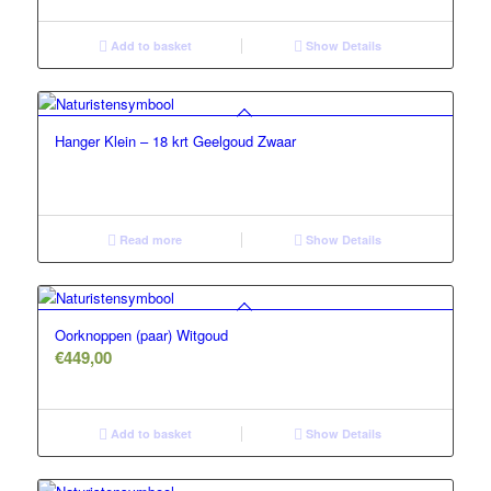
Add to basket
Show Details
Hanger Klein – 18 krt Geelgoud Zwaar
Read more
Show Details
Oorknoppen (paar) Witgoud
€
449,00
Add to basket
Show Details