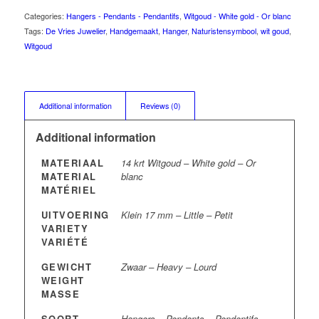
Categories:
Hangers - Pendants - Pendantifs
,
Witgoud - White gold - Or blanc
Tags:
De Vries Juwelier
,
Handgemaakt
,
Hanger
,
Naturistensymbool
,
wit goud
,
Witgoud
Additional information
Reviews (0)
Additional information
MATERIAAL
14 krt Witgoud – White gold – Or
MATERIAL
blanc
MATÉRIEL
UITVOERING
Klein 17 mm – Little – Petit
VARIETY
VARIÉTÉ
GEWICHT
Zwaar – Heavy – Lourd
WEIGHT
MASSE
SOORT
Hangers – Pendants – Pendentifs