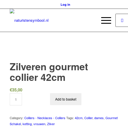
Log in
Zilveren gourmet
collier 42cm
€
35,00
Add to basket
Category:
Colliers - Necklaces - Colliers
Tags:
42cm
,
Collier
,
dames
,
Gourmet
Schakel
,
ketting
,
vrouwen
,
Zilver