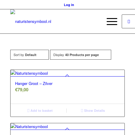
Log in
Sort by
Display
Default
40 Products per page
Hanger Groot – Zilver
€
79,00
Add to basket
Show Details
5.00