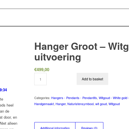
Hanger Groot – Wit
uitvoering
€
499,00
Add to basket
9:34
Categories:
Hangers - Pendants - Pendantifs
,
Witgoud - White gold 
te
Handgemaakt
,
Hanger
,
Naturistensymbool
,
wit goud
,
Witgoud
eds heel
van de
at door, en
Niet alleen
Additional information
Reviews (0)