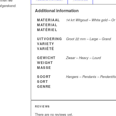
kunnen we
 afgerekend
Additional information
MATERIAAL
14 krt Witgoud – White gold – Or
MATERIAL
MATÉRIEL
UITVOERING
Groot 22 mm – Large – Grand
VARIETY
VARIÉTÉ
GEWICHT
Zwaar – Heavy – Lourd
WEIGHT
MASSE
SOORT
Hangers – Pendants – Pendentif
SORT
GENRE
REVIEWS
There are no reviews yet.