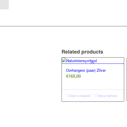
Related products
Oorhangers (paar) Zilver
€
165,00
Add to basket
Show Details