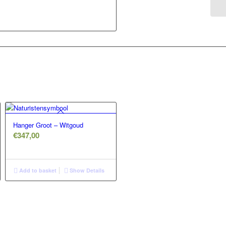
Hanger Groot – Witgoud
€
347,00
Add to basket
Show Details