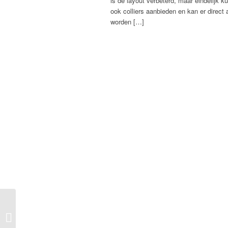
is de layout verbeterd, maar eindelijk 
ook colliers aanbieden en kan er direct
worden […]
Hanger Klein – Witgoud
Zware uitvoering