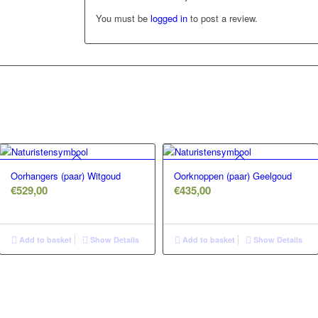
You must be
logged in
to post a review.
Oorhangers (paar) Witgoud
Oorknoppen (paar) Geelgoud
€
529,00
€
435,00
Add to basket
Show Details
Add to basket
Show Details