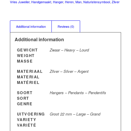
Vries Juwelier
,
Handgemaakt
,
Hanger
,
Heren
,
Man
,
Naturistensymbool
,
Zilver
Additional information
Reviews (0)
Additional information
GEWICHT
Zwaar – Heavy – Lourd
WEIGHT
MASSE
MATERIAAL
Zilver – Silver – Argent
MATERIAL
MATÉRIEL
SOORT
Hangers – Pendants – Pendentifs
SORT
GENRE
UITVOERING
Groot 22 mm – Large – Grand
VARIETY
VARIÉTÉ