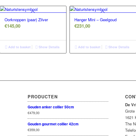
Oorknoppen (paar) Zilver
Hanger Mini – Geelgoud
€
145,00
€
231,00
Add to basket
Show Details
Add to basket
Show Details
PRODUCTEN
CON
De Vr
Gouden anker collier 50cm
Grote
€
479,00
1621 
The N
Gouden gourmet collier 42cm
€
359,00
Telefo