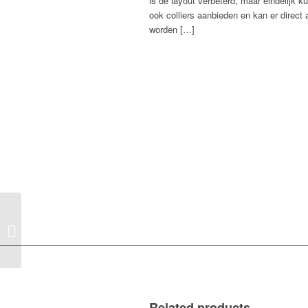
is de layout verbeterd, maar eindelijk 
ook colliers aanbieden en kan er direct
worden […]
Ring – V model,
Geelgoud
Related products