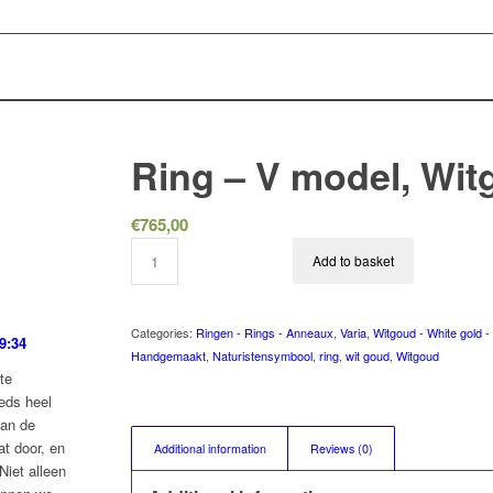
Ring – V model, Wi
€
765,00
Add to basket
Categories:
Ringen - Rings - Anneaux
,
Varia
,
Witgoud - White gold -
9:34
Handgemaakt
,
Naturistensymbool
,
ring
,
wit goud
,
Witgoud
te
eds heel
van de
at door, en
Additional information
Reviews (0)
Niet alleen