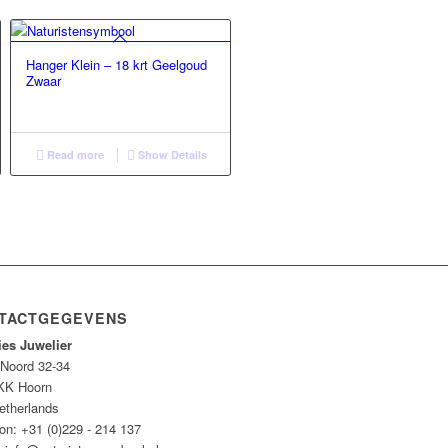
Hanger Klein – 18 krt Geelgoud
Zwaar
Read more
Show Details
TACTGEGEVENS
ies Juwelier
 Noord 32-34
KK Hoorn
etherlands
on: +31 (0)229 - 214 137