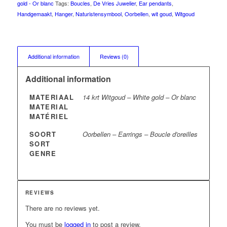
gold - Or blanc
Tags:
Boucles
,
De Vries Juwelier
,
Ear pendants
,
Handgemaakt
,
Hanger
,
Naturistensymbool
,
Oorbellen
,
wit goud
,
Witgoud
Additional information
Reviews (0)
Additional information
MATERIAAL
14 krt Witgoud – White gold – Or blanc
MATERIAL
MATÉRIEL
SOORT
Oorbellen – Earrings – Boucle d'oreilles
SORT
GENRE
REVIEWS
There are no reviews yet.
You must be
logged in
to post a review.