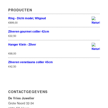
PRODUCTEN
Ring - Dicht model, Witgoud
€
899,00
Zilveren gourmet collier 42cm
€
22,50
Hanger Klein - Zilver
Rated
€
68,00
out
5.00
of 5
Zilveren venetiaans collier 45cm
€
42,50
CONTACTGEGEVENS
De Vries Juwelier
Grote Noord 32-34