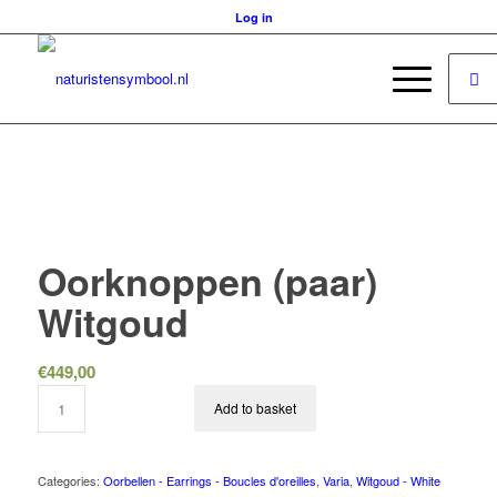
Log in
Oorknoppen (paar)
Witgoud
€
449,00
Add to basket
Categories:
Oorbellen - Earrings - Boucles d'oreilles
,
Varia
,
Witgoud - White