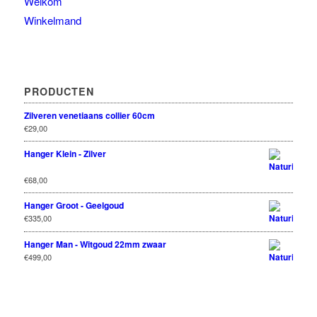
Welkom
Winkelmand
PRODUCTEN
Zilveren venetiaans collier 60cm
€
29,00
Hanger Klein - Zilver
Rated
€
68,00
out
5.00
of 5
Hanger Groot - Geelgoud
€
335,00
Hanger Man - Witgoud 22mm zwaar
€
499,00