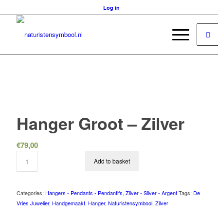
Log in
Hanger Groot – Zilver
€
79,00
Add to basket
Categories:
Hangers - Pendants - Pendantifs
,
Zilver - Silver - Argent
Tags:
De
Vries Juwelier
,
Handgemaakt
,
Hanger
,
Naturistensymbool
,
Zilver