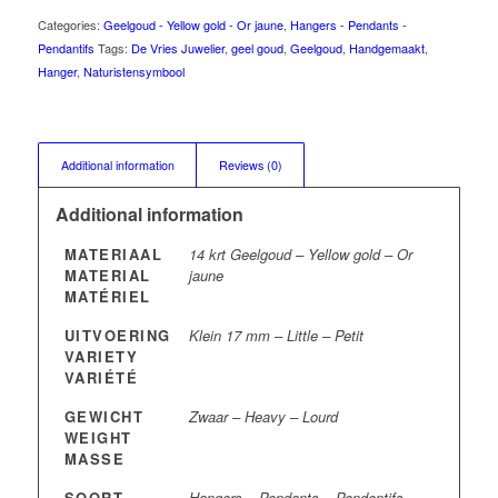
Categories:
Geelgoud - Yellow gold - Or jaune
,
Hangers - Pendants -
Pendantifs
Tags:
De Vries Juwelier
,
geel goud
,
Geelgoud
,
Handgemaakt
,
Hanger
,
Naturistensymbool
Additional information
Reviews (0)
Additional information
MATERIAAL
14 krt Geelgoud – Yellow gold – Or
MATERIAL
jaune
MATÉRIEL
UITVOERING
Klein 17 mm – Little – Petit
VARIETY
VARIÉTÉ
GEWICHT
Zwaar – Heavy – Lourd
WEIGHT
MASSE
SOORT
Hangers – Pendants – Pendentifs