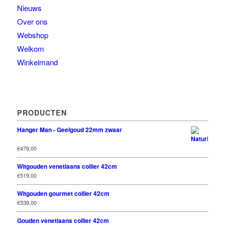
Nieuws
Over ons
Webshop
Welkom
Winkelmand
PRODUCTEN
Hanger Man - Geelgoud 22mm zwaar
Rated
€
479,00
out
5.00
of 5
Witgouden venetiaans collier 42cm
€
519,00
Witgouden gourmet collier 42cm
€
539,00
Gouden venetiaans collier 42cm